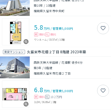
築10年
/
10階建
福岡県久留米市中央町
5.8
万円
/
管理費
5,000円
無料
無料
敷
礼
ワンルーム
/
33.57㎡
/
10階
久留米市花畑２丁目 8階建 2023年築
賃貸マンション
西鉄天神大牟田線 / 花畑駅 徒歩4分
築3年
/
8階建
福岡県久留米市花畑２丁目
6.8
万円
/
管理費
5,000円
無料
10.2万円
敷
礼
1LDK
/
36.89㎡
/
2階