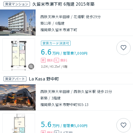
久留米市瀬下町 6階建 2015年築
賃貸マンション
西鉄天神大牟田線 / 花畑駅 徒歩29分
築11年
/
6階建
福岡県久留米市瀬下町
家賃カード決済可
6.6
万円
/
管理費
7,000円
無料
無料
敷
礼
1LDK
/
40.25㎡
/
6階
La Kasa 野中町
賃貸アパート
西鉄天神大牟田線 / 西鉄久留米駅 徒歩15分
新築
/
3階建
福岡県久留米市野中町985-13
5.6
万円
/
管理費
5,000円
無料
5.6万円
敷
礼