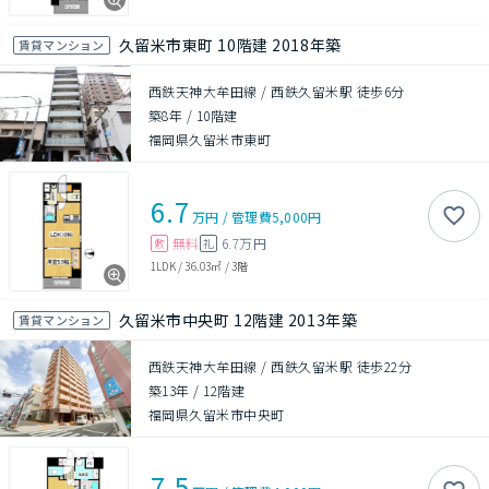
久留米市東町 10階建 2018年築
賃貸マンション
西鉄天神大牟田線 / 西鉄久留米駅 徒歩6分
築8年
/
10階建
福岡県久留米市東町
6.7
万円
/
管理費
5,000円
無料
6.7万円
敷
礼
1LDK
/
36.03㎡
/
3階
久留米市中央町 12階建 2013年築
賃貸マンション
西鉄天神大牟田線 / 西鉄久留米駅 徒歩22分
築13年
/
12階建
福岡県久留米市中央町
7.5