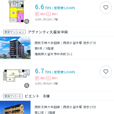
6.6
万円
/
管理費
5,800円
無料
無料
敷
礼
1LDK
/
38.13㎡
/
7階
アヴァンティ久留米中央
賃貸マンション
西鉄天神大牟田線 / 西鉄久留米駅 徒歩27分
築9年
/
9階建
福岡県久留米市中央町15-2
6.7
万円
/
管理費
5,000円
無料
無料
敷
礼
1LDK
/
38.42㎡
/
8階
ビエント B棟
賃貸アパート
西鉄天神大牟田線 / 西鉄久留米駅 徒歩23分
築12年
/
3階建