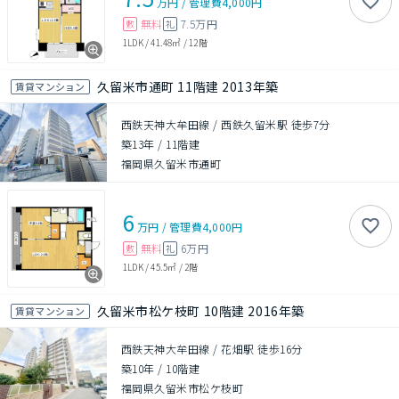
万円
/
管理費
4,000円
無料
7.5万円
敷
礼
1LDK
/
41.48㎡
/
12階
久留米市通町 11階建 2013年築
賃貸マンション
西鉄天神大牟田線 / 西鉄久留米駅 徒歩7分
築13年
/
11階建
福岡県久留米市通町
6
万円
/
管理費
4,000円
無料
6万円
敷
礼
1LDK
/
45.5㎡
/
2階
久留米市松ケ枝町 10階建 2016年築
賃貸マンション
西鉄天神大牟田線 / 花畑駅 徒歩16分
築10年
/
10階建
福岡県久留米市松ケ枝町