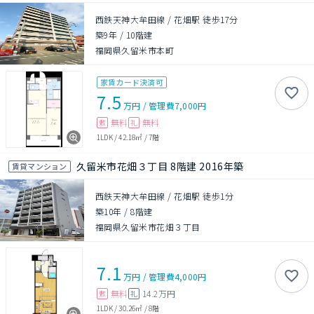
西鉄天神大牟田線 / 花畑駅 徒歩17分
築9年
/
10階建
福岡県久留米市本町
家賃カード決済可
7.5
万円
/
管理費
7,000円
無料
無料
敷
礼
1LDK
/
42.18㎡
/
7階
久留米市花畑３丁目 8階建 2016年築
賃貸マンション
西鉄天神大牟田線 / 花畑駅 徒歩1分
築10年
/
8階建
福岡県久留米市花畑３丁目
7.1
万円
/
管理費
4,000円
無料
14.2万円
敷
礼
1LDK
/
30.26㎡
/
8階