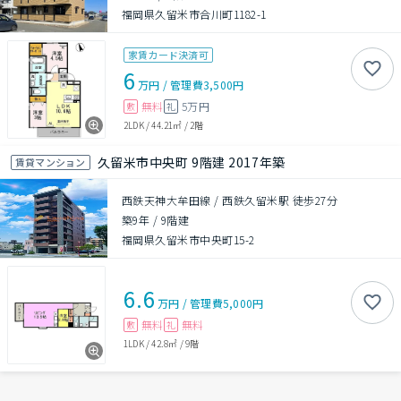
福岡県久留米市合川町1182-1
家賃カード決済可
6
万円
/
管理費
3,500円
無料
5万円
敷
礼
2LDK
/
44.21㎡
/
2階
久留米市中央町 9階建 2017年築
賃貸マンション
西鉄天神大牟田線 / 西鉄久留米駅 徒歩27分
築9年
/
9階建
福岡県久留米市中央町15-2
6.6
万円
/
管理費
5,000円
無料
無料
敷
礼
1LDK
/
42.8㎡
/
9階