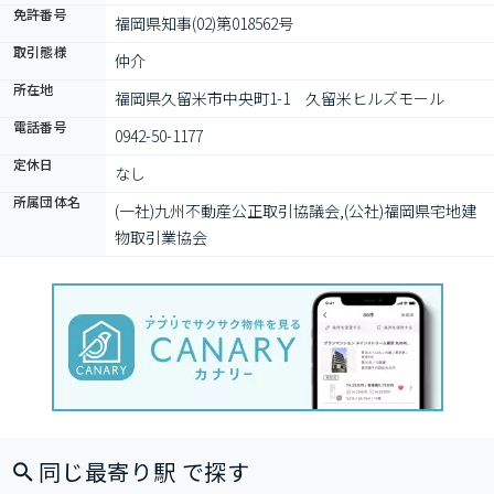
免許番号
福岡県知事(02)第018562号
取引態様
仲介
所在地
福岡県久留米市中央町1-1　久留米ヒルズモール
電話番号
0942-50-1177
定休日
なし
所属団体名
(一社)九州不動産公正取引協議会,(公社)福岡県宅地建
物取引業協会
同じ最寄り駅 で探す