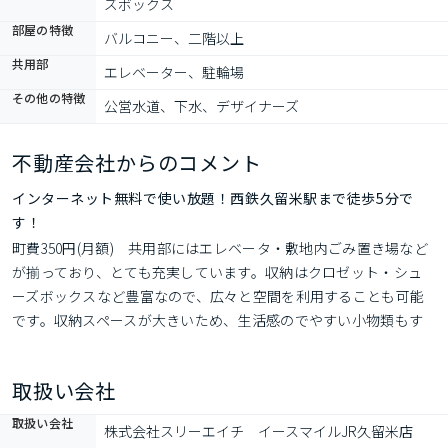
ズボックス
部屋の特徴
バルコニー、二階以上
共用部
エレベーター、駐輪場
その他の特徴
公営水道、下水、デザイナーズ
不動産会社からのコメント
インターネット無料で使い放題！西鉄久留米駅まで徒歩5分で
す！
町費350円(月額)　共用部にはエレベータ・敷地内ごみ置き場など
が揃っており、とても充実しています。収納はクロゼット・シュ
ーズボックスなど豊富なので、広々と空間を利用することも可能
です。収納スペースが大きいため、生活感のでやすい小物類もす
っきりと隠して収納できる洗面化粧台があります。セキュリティ
面は、TVインターホン・オートロックなどを設置しているので安
取扱い会社
全面でも優れております。こちらは駐輪場付きの物件で
取扱い会社
株式会社スリーエイチ　イースマイルJR久留米店