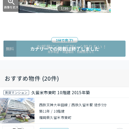
画像を拡大
1/30
1分で完了!
お部屋について詳しく知りたい !
カナリーでの掲載は終了しました
無料
見学希望・空室確認・初期費用など
おすすめ物件 (20件)
久留米市東町 10階建 2015年築
賃貸マンション
西鉄天神大牟田線 / 西鉄久留米駅 徒歩5分
築11年
/
10階建
福岡県久留米市東町