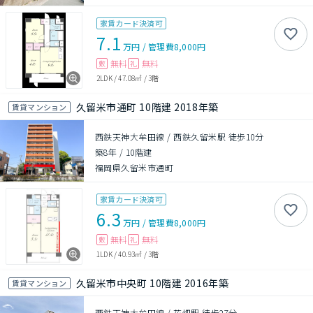
家賃カード決済可
7.1
万円
/
管理費
8,000円
無料
無料
敷
礼
2LDK
/
47.08㎡
/
3階
久留米市通町 10階建 2018年築
賃貸マンション
西鉄天神大牟田線 / 西鉄久留米駅 徒歩10分
築8年
/
10階建
福岡県久留米市通町
家賃カード決済可
6.3
万円
/
管理費
8,000円
無料
無料
敷
礼
1LDK
/
40.93㎡
/
3階
久留米市中央町 10階建 2016年築
賃貸マンション
西鉄天神大牟田線 / 花畑駅 徒歩27分