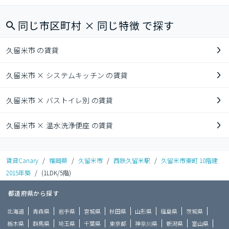
同じ市区町村 × 同じ特徴 で探す
久留米市 の賃貸
久留米市 × システムキッチン の賃貸
久留米市 × バストイレ別 の賃貸
久留米市 × 温水洗浄便座 の賃貸
賃貸Canary
/
福岡県
/
久留米市
/
西鉄久留米駅
/
久留米市東町 10階建
2015年築
/
(1LDK/5階)
都道府県から探す
北海道
青森県
岩手県
宮城県
秋田県
山形県
福島県
茨城県
栃木県
群馬県
埼玉県
千葉県
東京都
神奈川県
新潟県
富山県