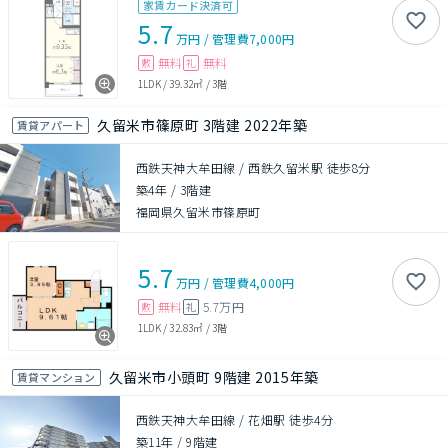
家賃カード決済可
5.7
万円
/
管理費
7,000円
無料
無料
敷
礼
1LDK
/
39.32㎡
/
3階
久留米市篠原町 3階建 2022年築
賃貸アパート
西鉄天神大牟田線 / 西鉄久留米駅 徒歩8分
築4年
/
3階建
福岡県久留米市篠原町
5.7
万円
/
管理費
4,000円
無料
5.7万円
敷
礼
1LDK
/
32.83㎡
/
3階
久留米市小頭町 9階建 2015年築
賃貸マンション
西鉄天神大牟田線 / 花畑駅 徒歩4分
築11年
/
9階建