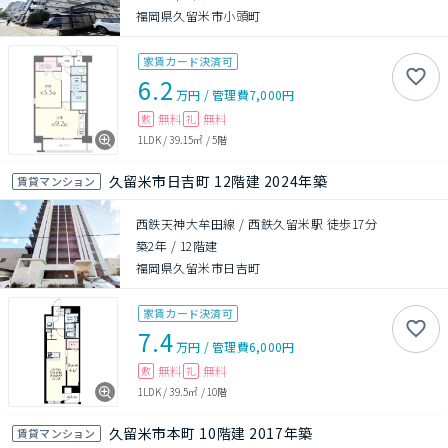
福岡県久留米市小頭町
家賃カード決済可
6.2
万円
/
管理費
7,000円
無料
無料
敷
礼
1LDK
/
39.15㎡
/
5階
久留米市日吉町 12階建 2024年築
賃貸マンション
西鉄天神大牟田線 / 西鉄久留米駅 徒歩17分
築2年
/
12階建
福岡県久留米市日吉町
家賃カード決済可
7.4
万円
/
管理費
6,000円
無料
無料
敷
礼
1LDK
/
39.5㎡
/
10階
久留米市本町 10階建 2017年築
賃貸マンション