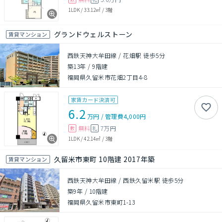
1LDK
/
33.12㎡
/
3階
グランドウェルストーン
賃貸マンション
西鉄天神大牟田線 / 花畑駅 徒歩5分
築13年
/
9階建
福岡県久留米市花畑2丁目4-8
家賃カード決済可
6.2
万円
/
管理費
4,000円
無料
7万円
敷
礼
1LDK
/
42.14㎡
/
3階
久留米市東町 10階建 2017年築
賃貸マンション
西鉄天神大牟田線 / 西鉄久留米駅 徒歩5分
築9年
/
10階建
福岡県久留米市東町1-13