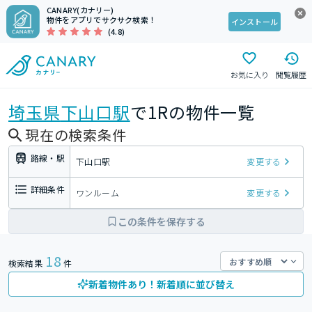
CANARY(カナリー)
物件をアプリでサクサク検索！
インストール
(4.8)
お気に入り
閲覧履歴
埼玉県
下山口駅
で1Rの物件一覧
現在の検索条件
路線・駅
下山口駅
変更する
詳細条件
ワンルーム
変更する
この条件を保存する
18
検索結果
件
新着物件あり！新着順に並び替え