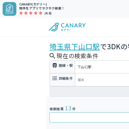
CANARY(カナリー)
物件をアプリでサクサク検索！
(4.8)
埼玉県
下山口駅
で3DK
現在の検索条件
路線・駅
下山口駅
詳細条件
3DK
13
検索結果
件