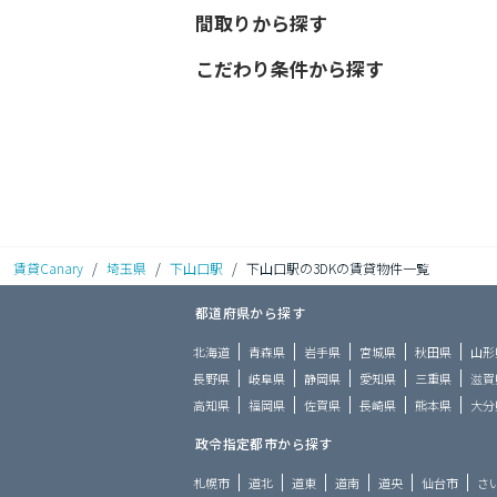
間取りから探す
こだわり条件から探す
賃貸Canary
/
埼玉県
/
下山口駅
/
下山口駅の3DKの賃貸物件一覧
都道府県から探す
北海道
青森県
岩手県
宮城県
秋田県
山形
長野県
岐阜県
静岡県
愛知県
三重県
滋賀
高知県
福岡県
佐賀県
長崎県
熊本県
大分
政令指定都市から探す
札幌市
道北
道東
道南
道央
仙台市
さ