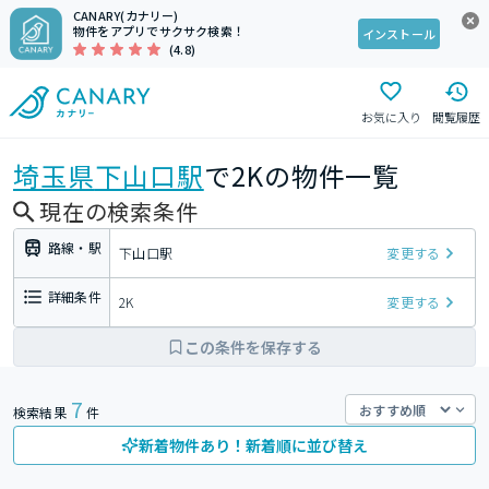
CANARY(カナリー)
物件をアプリでサクサク検索！
インストール
(4.8)
お気に入り
閲覧履歴
埼玉県
下山口駅
で2Kの物件一覧
現在の検索条件
路線・駅
下山口駅
変更する
詳細条件
2K
変更する
この条件を保存する
7
検索結果
件
新着物件あり！新着順に並び替え