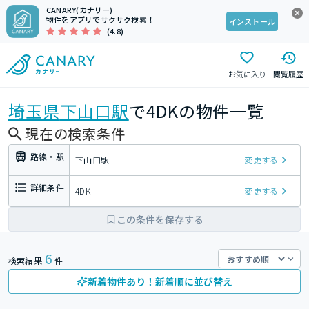
CANARY(カナリー)
物件をアプリでサクサク検索！
インストール
(4.8)
お気に入り
閲覧履歴
埼玉県
下山口駅
で4DKの物件一覧
現在の検索条件
路線・駅
下山口駅
変更する
詳細条件
4DK
変更する
この条件を保存する
6
検索結果
件
新着物件あり！新着順に並び替え