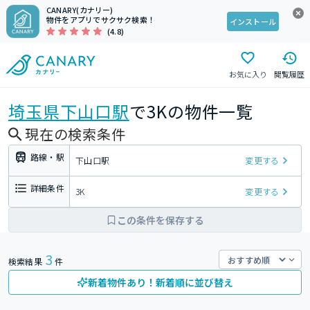
CANARY(カナリー)
物件をアプリでサクサク検索！
インストール
(4.8)
お気に入り
閲覧履歴
埼玉県
下山口駅
で3Kの物件一覧
現在の検索条件
路線・駅
下山口駅
変更する
詳細条件
3K
変更する
この条件を保存する
3
検索結果
件
新着物件あり！新着順に並び替え