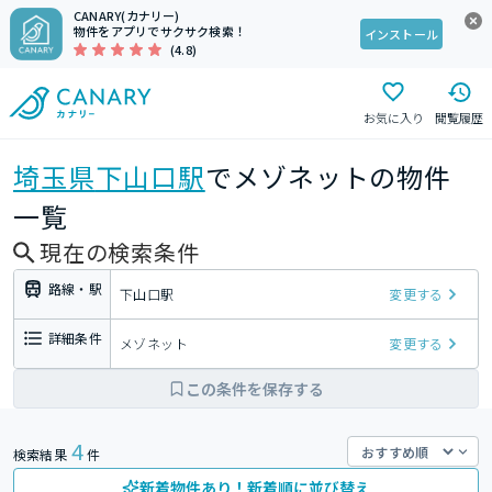
CANARY(カナリー)
物件をアプリでサクサク検索！
インストール
(4.8)
お気に入り
閲覧履歴
埼玉県
下山口駅
でメゾネットの物件
一覧
現在の検索条件
路線・駅
下山口駅
変更する
詳細条件
メゾネット
変更する
この条件を保存する
4
検索結果
件
新着物件あり！新着順に並び替え