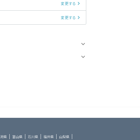
変更する
変更する
潟県
富山県
石川県
福井県
山梨県