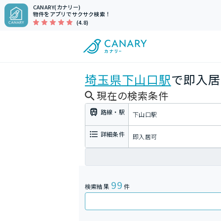
CANARY(カナリー)
物件をアプリでサクサク検索！
(4.8)
埼玉県
下山口駅
で即入居
現在の検索条件
路線・駅
下山口駅
詳細条件
即入居可
99
検索結果
件