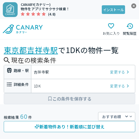
CANARY(カナリー)
物件をアプリでサクサク検索！
インストール
(4.8)
お気に入り
閲覧履歴
東京都
吉祥寺駅
で1DKの物件一覧
現在の検索条件
路線・駅
吉祥寺駅
変更する
詳細条件
1DK
変更する
この条件を保存する
60
検索結果
件
新着物件あり！新着順に並び替え