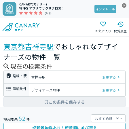
CANARY(カナリー)
物件をアプリでサクサク検索！
インストール
(4.8)
お気に入り
閲覧履歴
東京都
吉祥寺駅
でおしゃれなデザイ
ナーズの物件一覧
現在の検索条件
路線・駅
吉祥寺駅
変更する
詳細条件
デザイナーズ物件
変更する
この条件を保存する
52
検索結果
件
新着物件あり！新着順に並び替え