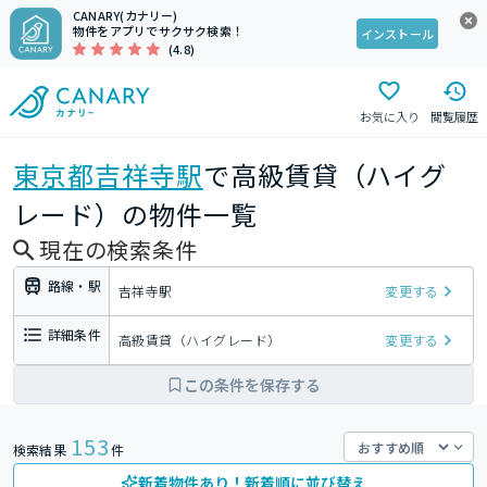
CANARY(カナリー)
物件をアプリでサクサク検索！
インストール
(4.8)
お気に入り
閲覧履歴
東京都
吉祥寺駅
で高級賃貸（ハイグ
レード）の物件一覧
現在の検索条件
路線・駅
吉祥寺駅
変更する
詳細条件
高級賃貸（ハイグレード）
変更する
この条件を保存する
153
検索結果
件
新着物件あり！新着順に並び替え