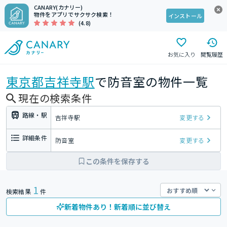
CANARY(カナリー)
物件をアプリでサクサク検索！
インストール
(4.8)
お気に入り
閲覧履歴
東京都
吉祥寺駅
で防音室の物件一覧
現在の検索条件
路線・駅
吉祥寺駅
変更する
詳細条件
防音室
変更する
この条件を保存する
1
検索結果
件
新着物件あり！新着順に並び替え