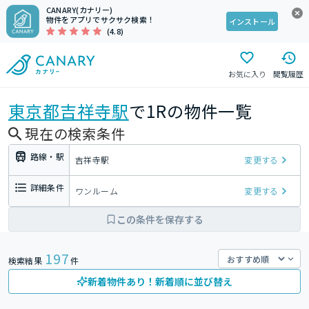
CANARY(カナリー)
物件をアプリでサクサク検索！
インストール
(4.8)
お気に入り
閲覧履歴
東京都
吉祥寺駅
で1Rの物件一覧
現在の検索条件
路線・駅
吉祥寺駅
変更する
詳細条件
ワンルーム
変更する
この条件を保存する
197
検索結果
件
新着物件あり！新着順に並び替え