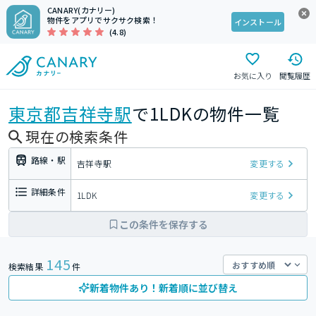
CANARY(カナリー)
物件をアプリでサクサク検索！
インストール
(4.8)
お気に入り
閲覧履歴
東京都
吉祥寺駅
で1LDKの物件一覧
現在の検索条件
路線・駅
吉祥寺駅
変更する
詳細条件
1LDK
変更する
この条件を保存する
145
検索結果
件
新着物件あり！新着順に並び替え