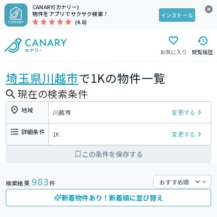
CANARY(カナリー)
物件をアプリでサクサク検索！
インストール
(4.8)
お気に入り
閲覧履歴
埼玉県
川越市
で1Kの物件一覧
現在の検索条件
地域
川越市
変更する
詳細条件
1K
変更する
この条件を保存する
983
検索結果
件
新着物件あり！新着順に並び替え