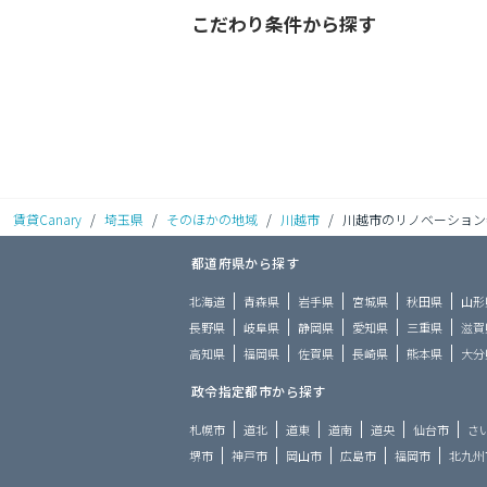
こだわり条件から探す
賃貸Canary
/
埼玉県
/
そのほかの地域
/
川越市
/
川越市のリノベーション
都道府県から探す
北海道
青森県
岩手県
宮城県
秋田県
山形
長野県
岐阜県
静岡県
愛知県
三重県
滋賀
高知県
福岡県
佐賀県
長崎県
熊本県
大分
政令指定都市から探す
札幌市
道北
道東
道南
道央
仙台市
さ
堺市
神戸市
岡山市
広島市
福岡市
北九州