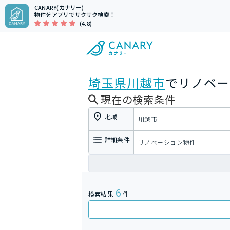
CANARY(カナリー)
物件をアプリでサクサク検索！
(4.8)
埼玉県
川越市
でリノベー
現在の検索条件
地域
川越市
詳細条件
リノベーション物件
6
検索結果
件