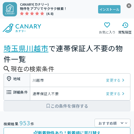
CANARY(カナリー)
物件をアプリでサクサク検索！
インストール
(4.8)
お気に入り
閲覧履歴
埼玉県
川越市
で連帯保証人不要の物
件一覧
現在の検索条件
地域
川越市
変更する
詳細条件
連帯保証人不要
変更する
この条件を保存する
953
検索結果
件
新着物件あり！新着順に並び替え