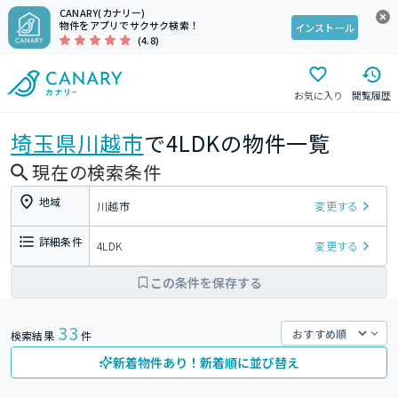
CANARY(カナリー)
物件をアプリでサクサク検索！
インストール
(4.8)
お気に入り
閲覧履歴
埼玉県
川越市
で4LDKの物件一覧
現在の検索条件
地域
川越市
変更する
詳細条件
4LDK
変更する
この条件を保存する
33
検索結果
件
新着物件あり！新着順に並び替え