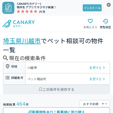
CANARY(カナリー)
物件をアプリでサクサク検索！
インストール
(4.8)
お気に入り
閲覧履歴
埼玉県
川越市
でペット相談可の物件
一覧
現在の検索条件
地域
川越市
変更する
詳細条件
ペット相談可
変更する
この条件を保存する
464
検索結果
件
新着物件あり！新着順に並び替え