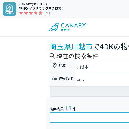
CANARY(カナリー)
物件をアプリでサクサク検索！
(4.8)
埼玉県
川越市
で4DKの
現在の検索条件
地域
川越市
詳細条件
4DK
13
検索結果
件