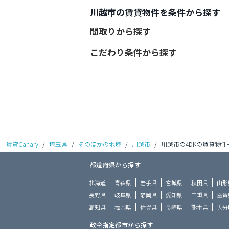
川越市の賃貸物件を条件から探す
間取りから探す
こだわり条件から探す
賃貸Canary
/
埼玉県
/
そのほかの地域
/
川越市
/
川越市の4DKの賃貸物件
都道府県から探す
北海道
青森県
岩手県
宮城県
秋田県
山形
長野県
岐阜県
静岡県
愛知県
三重県
滋賀
高知県
福岡県
佐賀県
長崎県
熊本県
大分
政令指定都市から探す