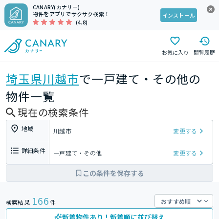
CANARY(カナリー)
物件をアプリでサクサク検索！
インストール
(4.8)
お気に入り
閲覧履歴
埼玉県
川越市
で一戸建て・その他の
物件一覧
現在の検索条件
地域
川越市
変更する
詳細条件
一戸建て・その他
変更する
この条件を保存する
166
検索結果
件
新着物件あり！新着順に並び替え