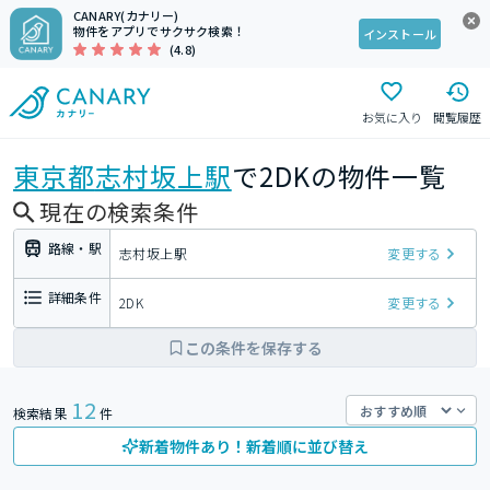
CANARY(カナリー)
物件をアプリでサクサク検索！
インストール
(4.8)
お気に入り
閲覧履歴
東京都
志村坂上駅
で2DKの物件一覧
現在の検索条件
路線・駅
志村坂上駅
変更する
詳細条件
2DK
変更する
この条件を保存する
12
検索結果
件
新着物件あり！新着順に並び替え