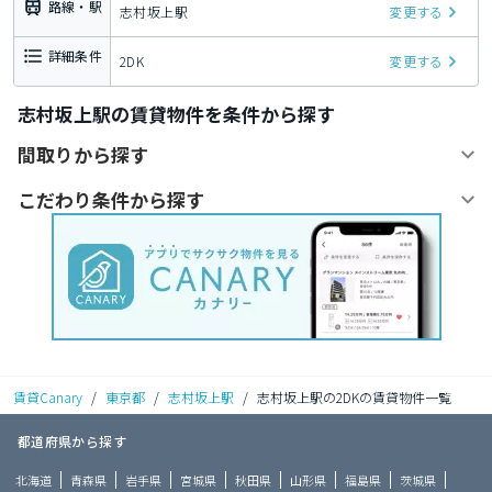
路線・駅
志村坂上駅
変更する
詳細条件
2DK
変更する
志村坂上駅の賃貸物件を条件から探す
間取りから探す
こだわり条件から探す
賃貸Canary
/
東京都
/
志村坂上駅
/
志村坂上駅の2DKの賃貸物件一覧
都道府県から探す
北海道
青森県
岩手県
宮城県
秋田県
山形県
福島県
茨城県