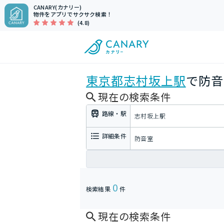
CANARY(カナリー)
物件をアプリでサクサク検索！
(4.8)
東京都
志村坂上駅
で防音
現在の検索条件
路線・駅
志村坂上駅
詳細条件
防音室
0
検索結果
件
現在の検索条件