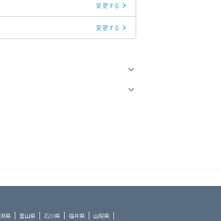
変更する
変更する
潟県
富山県
石川県
福井県
山梨県