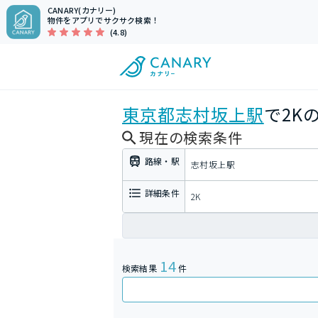
CANARY(カナリー)
物件をアプリでサクサク検索！
(4.8)
東京都
志村坂上駅
で2K
現在の検索条件
路線・駅
志村坂上駅
詳細条件
2K
14
検索結果
件