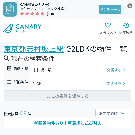
CANARY(カナリー)
物件をアプリでサクサク検索！
インストール
(4.8)
お気に入り
閲覧履歴
東京都
志村坂上駅
で2LDKの物件一覧
現在の検索条件
路線・駅
志村坂上駅
変更する
詳細条件
2LDK
変更する
この条件を保存する
49
検索結果
件
新着物件あり！新着順に並び替え