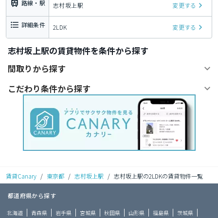
路線・駅
志村坂上駅
変更する
詳細条件
2LDK
変更する
志村坂上駅の賃貸物件を条件から探す
間取りから探す
こだわり条件から探す
賃貸Canary
/
東京都
/
志村坂上駅
/
志村坂上駅の2LDKの賃貸物件一覧
都道府県から探す
北海道
青森県
岩手県
宮城県
秋田県
山形県
福島県
茨城県