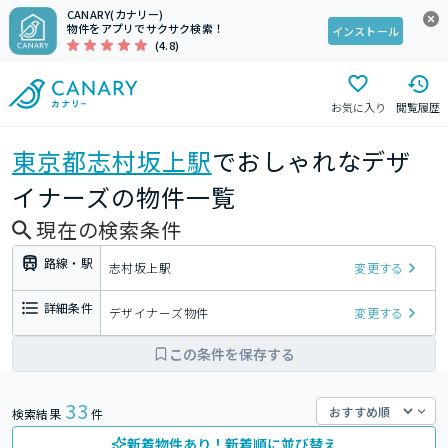
CANARY(カナリー)
物件をアプリでサクサク検索！
インストール
(4.8)
お気に入り
閲覧履歴
東京都
志村坂上駅
でおしゃれなデザ
イナーズの物件一覧
現在の検索条件
路線・駅
志村坂上駅
変更する
詳細条件
デザイナーズ物件
変更する
この条件を保存する
33
検索結果
件
新着物件あり！新着順に並び替え