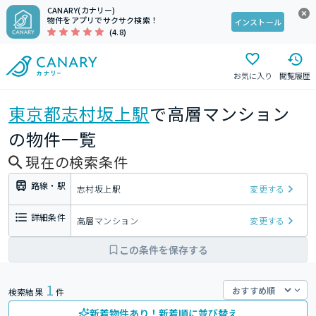
CANARY(カナリー)
物件をアプリでサクサク検索！
インストール
(4.8)
お気に入り
閲覧履歴
東京都
志村坂上駅
で高層マンション
の物件一覧
現在の検索条件
路線・駅
志村坂上駅
変更する
詳細条件
高層マンション
変更する
この条件を保存する
1
検索結果
件
新着物件あり！新着順に並び替え