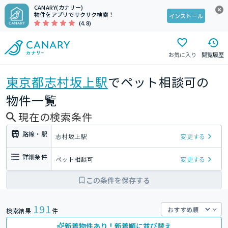
CANARY(カナリー)
物件をアプリでサクサク検索！
インストール
(4.8)
お気に入り
閲覧履歴
東京都
志村坂上駅
でペット相談可の
物件一覧
現在の検索条件
路線・駅
志村坂上駅
変更する
詳細条件
ペット相談可
変更する
この条件を保存する
191
検索結果
件
新着物件あり！新着順に並び替え