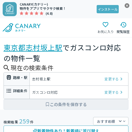
CANARY(カナリー)
物件をアプリでサクサク検索！
インストール
(4.8)
お気に入り
閲覧履歴
東京都
志村坂上駅
でガスコンロ対応
の物件一覧
現在の検索条件
路線・駅
志村坂上駅
変更する
詳細条件
ガスコンロ対応
変更する
この条件を保存する
259
検索結果
件
新着物件あり！新着順に並び替え