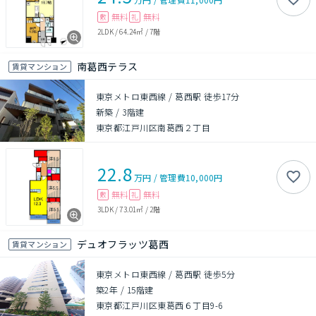
無料
無料
敷
礼
2LDK
/
64.24㎡
/
7階
南葛西テラス
賃貸マンション
東京メトロ東西線 / 葛西駅 徒歩17分
新築
/
3階建
東京都江戸川区南葛西２丁目
22.8
万円
/
管理費
10,000円
無料
無料
敷
礼
3LDK
/
73.01㎡
/
2階
デュオフラッツ葛西
賃貸マンション
東京メトロ東西線 / 葛西駅 徒歩5分
築2年
/
15階建
東京都江戸川区東葛西６丁目9-6