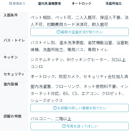
駐車場あり
室内洗濯機置場
オートロック
洗面所独立
入居条件
ペット相談、ペット可、二人入居可、保証人不要、法
人不可、初期費用カード決済可、即入居可
最新の空室状況が知りたい
バス・トイレ
バストイレ別、温水洗浄便座、追焚機能浴室、浴室乾
燥機、洗面所独立、専用バス、専用トイレ
キッチン
システムキッチン、IHクッキングヒーター、3口以上
コンロ
セキュリティ
オートロック、防犯カメラ、セキュリティ会社加入済
室内設備
室内洗濯置、フローリング、ネット使用料不要、イン
ターネット対応、BS、CS、エアコン、クロゼット、
シューズボックス
お部屋の詳しい情報を知りたい
部屋の特徴
バルコニー、二階以上
写真を送ってほしい