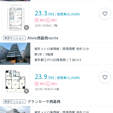
23.3
万円
/
管理費
20,000円
無料
無料
敷
礼
2LDK
/
56.85㎡
/
7階
Alivis西葛西norte
賃貸マンション
東京メトロ東西線 / 西葛西駅 徒歩11分
築1年
/
9階建
東京都江戸川区西葛西１丁目14-9
23.9
万円
/
管理費
15,000円
無料
無料
敷
礼
2SLDK
/
58.66㎡
/
6階
グランカーサ西葛西
賃貸マンション
東京メトロ東西線 / 西葛西駅 徒歩12分