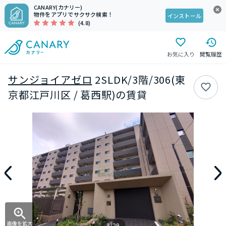
CANARY(カナリー)
物件をアプリでサクサク検索！
インストール
(4.8)
お気に入り
閲覧履歴
サンジョイアゼロ
2SLDK/3階/306(東
京都江戸川区 / 葛西駅)の賃貸
画像を拡大
1/29