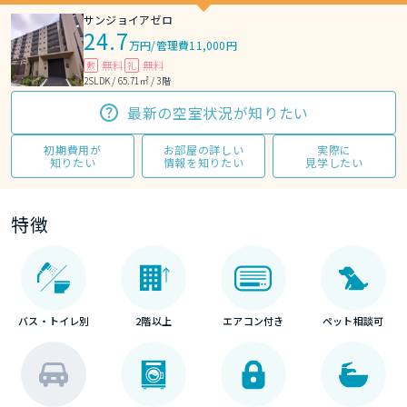
サンジョイアゼロ
24.7
万円
/
管理費11,000円
無料
無料
敷
礼
2SLDK / 65.71㎡ / 3階
最新の空室状況が知りたい
初期費用が
お部屋の詳しい
実際に
知りたい
情報を知りたい
見学したい
特徴
バス・トイレ別
2階以上
エアコン付き
ペット相談可