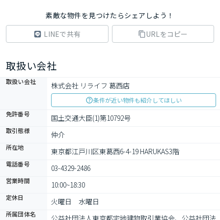
素敵な物件を見つけたらシェアしよう！
LINEで共有
URLをコピー
取扱い会社
取扱い会社
株式会社 リライフ 葛西店
条件が近い物件も紹介してほしい
免許番号
国土交通大臣(1)第10792号
取引態様
仲介
所在地
東京都江戸川区東葛西6-4-19 HARUKAS3階
電話番号
03-4329-2486
営業時間
10:00~18:30
定休日
火曜日　水曜日　
所属団体名
公益社団法⼈東京都宅地建物取引業協会、公益社団法