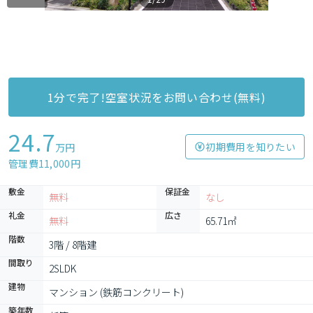
1分で完了!空室状況をお問い合わせ(無料)
24.7
初期費用を知りたい
万円
管理費11,000円
敷金
保証金
無料
なし
礼金
広さ
無料
65.71㎡
階数
3階 / 8階建
間取り
2SLDK
建物
マンション (鉄筋コンクリート)
築年数