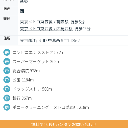
新築
向き
西
交通
東京メトロ東西線 / 葛西駅
徒歩6分
東京メトロ東西線 / 西葛西駅
徒歩13分
住所
東京都江戸川区中葛西５丁目25-2
コンビニエンスストア 572m
スーパーマーケット 305m
総合病院 928m
公園 1184m
ドラッグストア 500m
銀行 367m
ポニークリーニング メトロ葛西店 218m
無料で10秒! カンタンお問い合わせ