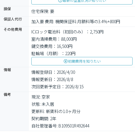
最新の空室状況が知りたい
損保
住宅保険: 要
保証人代行
加入要 費用: 機関保証料:月額料等の3.4％+800円
その他費用
ICロック電池料（初回のみ）：2,750円
室内清掃費用：88,000円
鍵交換費用：16,500円
駐輪場（月額）：220円
初期費用を知りたい
情報
情報登録日：2026/4/30
情報更新日：2026/8/8
次回更新予定日：2026/8/15
備考
現況: 空家

状態: 未入居

更新料: 新賃料の1.0ヶ月分

契約期間: 2年

自社管理番号: B109501R492644