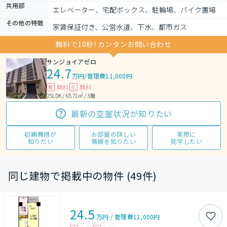
共用部
エレベーター、宅配ボックス、駐輪場、バイク置場
その他の特徴
家賃保証付き、公営水道、下水、都市ガス
無料で10秒! カンタンお問い合わせ
サンジョイアゼロ
24.7
万円
/
管理費11,000円
無料
無料
敷
礼
2SLDK / 65.71㎡ / 3階
最新の空室状況が知りたい
初期費用が
お部屋の詳しい
実際に
知りたい
情報を知りたい
見学したい
同じ建物で掲載中の物件 (49件)
24.5
万円
/
管理費
11,000円