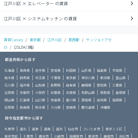
江戸川区 × エレベーター の賃貸
江戸川区 × システムキッチン の賃貸
賃貸Canary
/
東京都
/
江戸川区
/
葛西駅
/
サンジョイアゼ
ロ
/
(2SLDK/3階)
都道府県から探す
北海道
青森県
岩手県
宮城県
秋田県
山形県
福島県
茨城県
栃木県
群馬県
埼玉県
千葉県
東京都
神奈川県
新潟県
富山県
石川県
福井県
山梨県
長野県
岐阜県
静岡県
愛知県
三重県
滋賀県
京都府
大阪府
兵庫県
奈良県
和歌山県
鳥取県
島根県
岡山県
広島県
山口県
徳島県
香川県
愛媛県
高知県
福岡県
佐賀県
長崎県
熊本県
大分県
宮崎県
鹿児島県
沖縄県
政令指定都市から探す
札幌市
道北
道東
道南
道央
仙台市
さいたま市
東京２３区
東京市部
千葉市
横浜市
川崎市
相模原市
新潟市
静岡市
浜松市