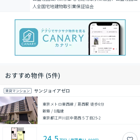
⼈全国宅地建物取引業保証協会
おすすめ物件 (5件)
サンジョイアゼロ
賃貸マンション
東京メトロ東西線 / 葛西駅 徒歩6分
新築
/
8階建
東京都江戸川区中葛西５丁目25-2
24.5
万円
/
管理費
11,000円