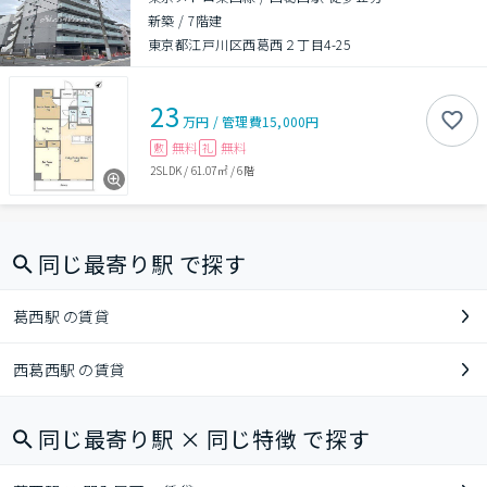
新築
/
7階建
東京都江戸川区西葛西２丁目4-25
23
万円
/
管理費
15,000円
無料
無料
敷
礼
2SLDK
/
61.07㎡
/
6階
同じ最寄り駅 で探す
葛西駅 の賃貸
西葛西駅 の賃貸
同じ最寄り駅 × 同じ特徴 で探す