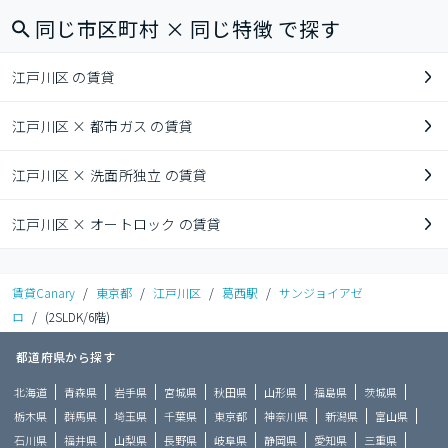
同じ市区町村 × 同じ特徴 で探す
江戸川区 の賃貸
江戸川区 × 都市ガス の賃貸
江戸川区 × 洗面所独立 の賃貸
江戸川区 × オートロック の賃貸
賃貸Canary
/
東京都
/
江戸川区
/
葛西駅
/
サンジョイアゼ
ロ
/
(2SLDK/6階)
都道府県から探す
北海道
青森県
岩手県
宮城県
秋田県
山形県
福島県
茨城県
栃木県
群馬県
埼玉県
千葉県
東京都
神奈川県
新潟県
富山県
石川県
福井県
山梨県
長野県
岐阜県
静岡県
愛知県
三重県