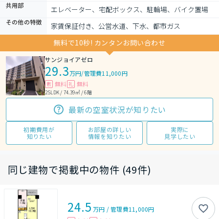
共用部
エレベーター、宅配ボックス、駐輪場、バイク置場
その他の特徴
家賃保証付き、公営水道、下水、都市ガス
無料で10秒! カンタンお問い合わせ
サンジョイアゼロ
29.3
万円
/
管理費11,000円
無料
無料
敷
礼
2SLDK / 74.39㎡ / 6階
最新の空室状況が知りたい
初期費用が
お部屋の詳しい
実際に
知りたい
情報を知りたい
見学したい
同じ建物で掲載中の物件 (49件)
24.5
万円
/
管理費
11,000円