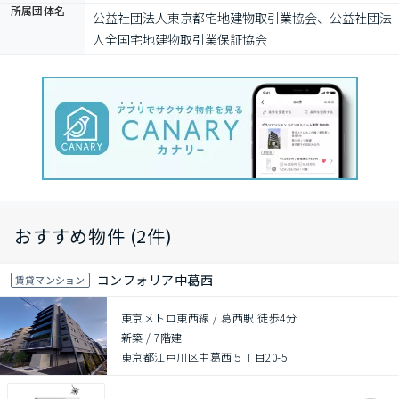
所属団体名
公益社団法⼈東京都宅地建物取引業協会、公益社団法
⼈全国宅地建物取引業保証協会
おすすめ物件 (2件)
コンフォリア中葛西
賃貸マンション
東京メトロ東西線 / 葛西駅 徒歩4分
新築
/
7階建
東京都江戸川区中葛西５丁目20-5