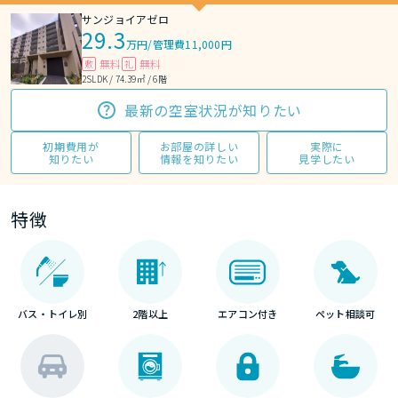
サンジョイアゼロ
29.3
万円
/
管理費11,000円
無料
無料
敷
礼
2SLDK / 74.39㎡ / 6階
最新の空室状況が知りたい
初期費用が
お部屋の詳しい
実際に
知りたい
情報を知りたい
見学したい
特徴
バス・トイレ別
2階以上
エアコン付き
ペット相談可