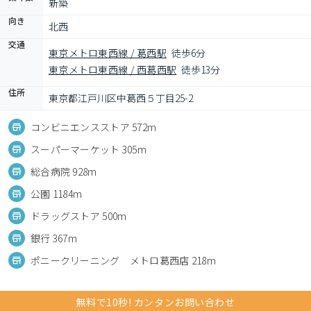
新築
向き
北西
交通
東京メトロ東西線 / 葛西駅
徒歩6分
東京メトロ東西線 / 西葛西駅
徒歩13分
住所
東京都江戸川区中葛西５丁目25-2
コンビニエンスストア 572m
スーパーマーケット 305m
総合病院 928m
公園 1184m
ドラッグストア 500m
銀行 367m
ポニークリーニング メトロ葛西店 218m
無料で10秒! カンタンお問い合わせ