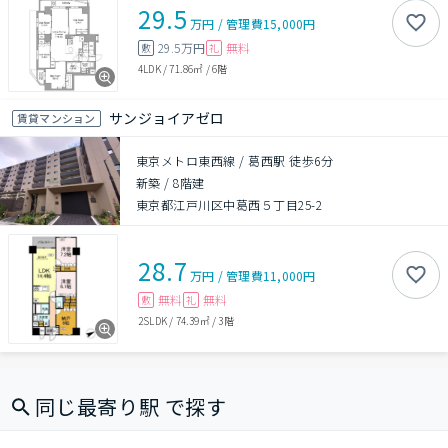
29.5
万円
/
管理費
15,000円
29.5万円
無料
敷
礼
4LDK
/
71.86㎡
/
6階
サンジョイアゼロ
賃貸マンション
東京メトロ東西線 / 葛西駅 徒歩6分
新築
/
8階建
東京都江戸川区中葛西５丁目25-2
28.7
万円
/
管理費
11,000円
無料
無料
敷
礼
2SLDK
/
74.39㎡
/
3階
同じ最寄り駅 で探す