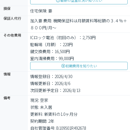
最新の空室状況が知りたい
損保
住宅保険: 要
保証人代行
加入要 費用: 機関保証料は月額賃料等総額の３.４％＋
８００円/月～
その他費用
ICロック電池（初回のみ）：2,750円
駐輪場（月額）：220円
鍵交換費用：16,500円
室内清掃費用：99,000円
初期費用を知りたい
情報
情報登録日：2026/4/30
情報更新日：2026/8/6
次回更新予定日：2026/8/13
備考
現況: 空家

状態: 未入居

更新料: 新賃料の1.0ヶ月分

契約期間: 2年

自社管理番号: B109501R492678