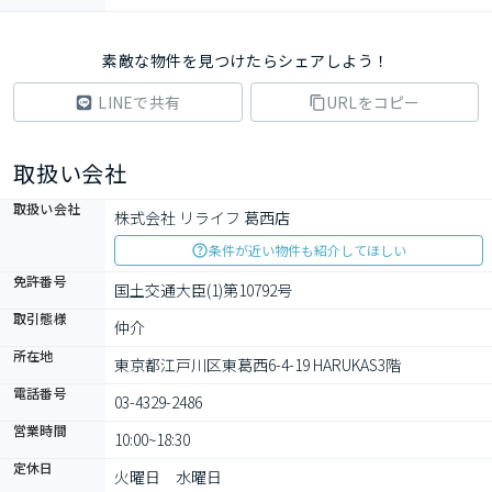
素敵な物件を見つけたらシェアしよう！
LINEで共有
URLをコピー
取扱い会社
取扱い会社
株式会社 リライフ 葛西店
条件が近い物件も紹介してほしい
免許番号
国土交通大臣(1)第10792号
取引態様
仲介
所在地
東京都江戸川区東葛西6-4-19 HARUKAS3階
電話番号
03-4329-2486
営業時間
10:00~18:30
定休日
火曜日　水曜日　