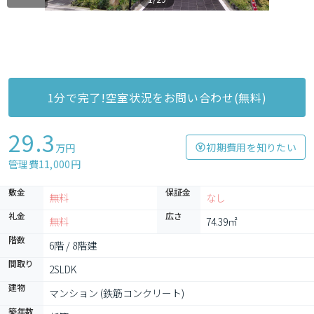
1分で完了!空室状況をお問い合わせ(無料)
29.3
初期費用を知りたい
万円
管理費11,000円
敷金
保証金
無料
なし
礼金
広さ
無料
74.39㎡
階数
6階 / 8階建
間取り
2SLDK
建物
マンション (鉄筋コンクリート)
築年数