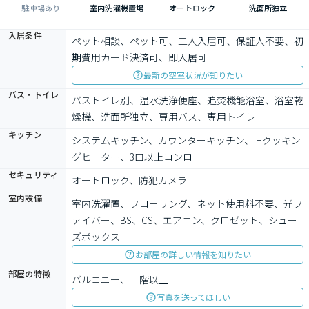
駐車場あり
室内洗濯機置場
オートロック
洗面所独立
入居条件
ペット相談、ペット可、二人入居可、保証人不要、初
期費用カード決済可、即入居可
最新の空室状況が知りたい
バス・トイレ
バストイレ別、温水洗浄便座、追焚機能浴室、浴室乾
燥機、洗面所独立、専用バス、専用トイレ
キッチン
システムキッチン、カウンターキッチン、IHクッキン
グヒーター、3口以上コンロ
セキュリティ
オートロック、防犯カメラ
室内設備
室内洗濯置、フローリング、ネット使用料不要、光フ
ァイバー、BS、CS、エアコン、クロゼット、シュー
ズボックス
お部屋の詳しい情報を知りたい
部屋の特徴
バルコニー、二階以上
写真を送ってほしい