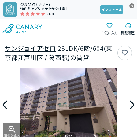
CANARY(カナリー)
物件をアプリでサクサク検索！
インストール
(4.8)
お気に入り
閲覧履歴
サンジョイアゼロ
2SLDK/6階/604(東
京都江戸川区 / 葛西駅)の賃貸
画像を拡大
1/29