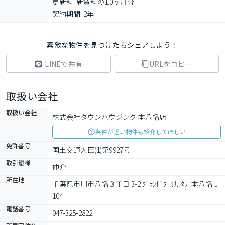
更新料: 新賃料の1.0ヶ月分

契約期間: 2年
素敵な物件を見つけたらシェアしよう！
LINEで共有
URLをコピー
取扱い会社
取扱い会社
株式会社タウンハウジング 本八幡店
条件が近い物件も紹介してほしい
免許番号
国土交通大臣(1)第9927号
取引態様
仲介
所在地
千葉県市川市八幡３丁目 3-2 ｸﾞﾗﾝﾄﾞﾀｰﾐﾅﾙﾀﾜｰ本八幡Ｊ
104
電話番号
047-325-2822