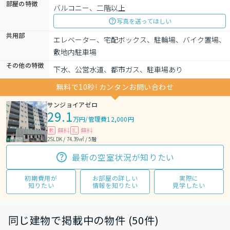
部屋の特徴
バルコニー、二階以上
写真を送ってほしい
共用部
エレベーター、宅配ボックス、駐輪場、バイク置場、
敷地内駐車場
その他の特徴
下水、公営水道、都市ガス、駐車場あり
無料で10秒! カンタンお問い合わせ
サンジョイアゼロ
29.1
万円
/
管理費12,000円
無料
無料
敷
礼
2SLDK / 74.39㎡ / 5階
最新の空室状況が知りたい
初期費用が
お部屋の詳しい
実際に
知りたい
情報を知りたい
見学したい
同じ建物で掲載中の物件 (50件)