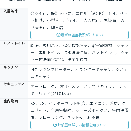
入居条件
楽器不可、保証人不要、事務所（SOHO）不可、ペッ
ト相談、小型犬可、猫可、二人入居可、初期費用カー
ド決済可、即入居可
最新の空室状況が知りたい
バス・トイレ
給湯、専用バス、追焚機能浴室、浴室乾燥機、シャワ
ー、専用トイレ、温水洗浄便座、バストイレ別、シャ
ワー付洗面化粧台、洗面所独立
キッチン
IHクッキングヒーター、カウンターキッチン、システ
ムキッチン
セキュリティ
オートロック、防犯カメラ、24時間セキュリティ、セ
キュリティ会社加入済
室内設備
BS、CS、インターネット対応、エアコン、冷房、ク
ロゼット、全居室収納、シューズボックス、室内洗濯
置、フローリング、ネット使用料不要
お部屋の詳しい情報を知りたい