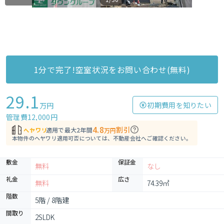
1分で完了!空室状況をお問い合わせ(無料)
29.1
初期費用を知りたい
万円
管理費12,000円
4.8
割引
適用で最大2年間
万円
本物件のヘヤワリ適用可否については、不動産会社へご確認ください。
敷金
保証金
無料
なし
礼金
広さ
無料
74.39㎡
階数
5階 / 8階建
間取り
2SLDK