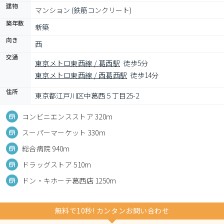
建物
マンション (鉄筋コンクリート)
築年数
新築
向き
西
交通
東京メトロ東西線 / 葛西駅
徒歩5分
東京メトロ東西線 / 西葛西駅
徒歩14分
住所
東京都江戸川区中葛西５丁目25-2
コンビニエンスストア 320m
スーパーマーケット 330m
総合病院 940m
ドラッグストア 510m
ドン・キホーテ葛西店 1250m
無料で10秒! カンタンお問い合わせ