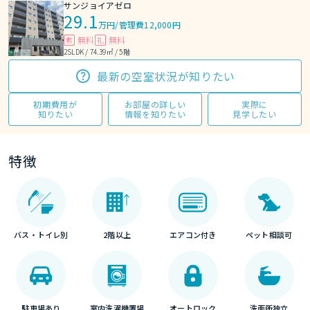
サンジョイアゼロ
29.1
万円
/
管理費12,000円
無料
無料
敷
礼
2SLDK / 74.39㎡ / 5階
最新の空室状況が知りたい
初期費用が
お部屋の詳しい
実際に
知りたい
情報を知りたい
見学したい
特徴
バス・トイレ別
2階以上
エアコン付き
ペット相談可
駐車場あり
室内洗濯機置場
オートロック
洗面所独立