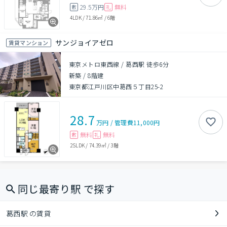
29.5万円
無料
敷
礼
4LDK
/
71.86㎡
/
6階
サンジョイアゼロ
賃貸マンション
東京メトロ東西線 / 葛西駅 徒歩6分
新築
/
8階建
東京都江戸川区中葛西５丁目25-2
28.7
万円
/
管理費
11,000円
無料
無料
敷
礼
2SLDK
/
74.39㎡
/
3階
同じ最寄り駅 で探す
葛西駅 の賃貸