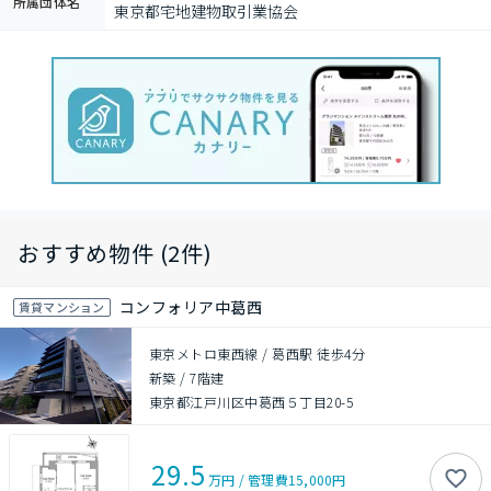
所属団体名
東京都宅地建物取引業協会
おすすめ物件 (2件)
コンフォリア中葛西
賃貸マンション
東京メトロ東西線 / 葛西駅 徒歩4分
新築
/
7階建
東京都江戸川区中葛西５丁目20-5
29.5
万円
/
管理費
15,000円