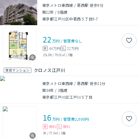
東京メトロ東西線 / 葛西駅 徒歩9分
築22年
/
8階建
東京都江戸川区中葛西５丁目9-7
22
万円
/
管理費
なし
44万円
22万円
敷
礼
2SLDK
/
79.01㎡
/
3階
クロノス江戸川
賃貸マンション
東京メトロ東西線 / 葛西駅 徒歩21分
築34年
/
3階建
東京都江戸川区江戸川５丁目
16
万円
/
管理費
2,000円
無料
無料
敷
礼
3K
/
77.9㎡
/
1階