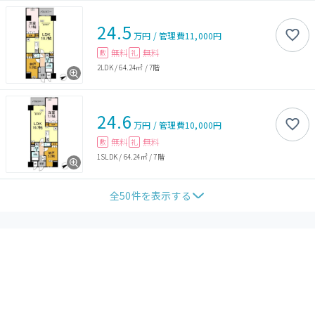
24.5
万円
/
管理費
11,000円
無料
無料
敷
礼
2LDK
/
64.24㎡
/
7階
24.6
万円
/
管理費
10,000円
無料
無料
敷
礼
1SLDK
/
64.24㎡
/
7階
全
50
件を表示する