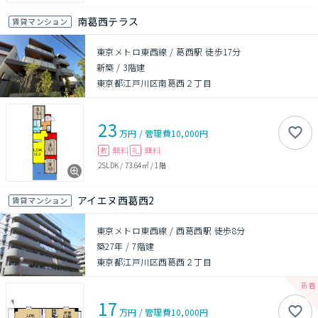
南葛西テラス
賃貸マンション
東京メトロ東西線 / 葛西駅 徒歩17分
新築
/
3階建
東京都江戸川区南葛西２丁目
23
万円
/
管理費
10,000円
無料
無料
敷
礼
2SLDK
/
73.64㎡
/
1階
アイエヌ西葛西2
賃貸マンション
東京メトロ東西線 / 西葛西駅 徒歩8分
築27年
/
7階建
東京都江戸川区西葛西２丁目
17
万円
/
管理費
10,000円