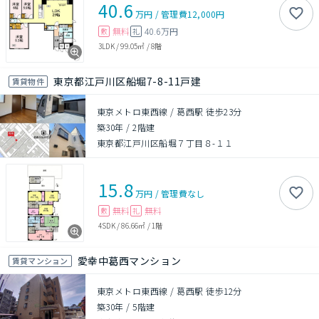
40.6
万円
/
管理費
12,000円
無料
40.6万円
敷
礼
3LDK
/
99.05㎡
/
8階
東京都江戸川区船堀7-8-11戸建
賃貸物件
東京メトロ東西線 / 葛西駅 徒歩23分
築30年
/
2階建
東京都江戸川区船堀７丁目８-１１
15.8
万円
/
管理費
なし
無料
無料
敷
礼
4SDK
/
86.66㎡
/
1階
愛幸中葛西マンション
賃貸マンション
東京メトロ東西線 / 葛西駅 徒歩12分
築30年
/
5階建