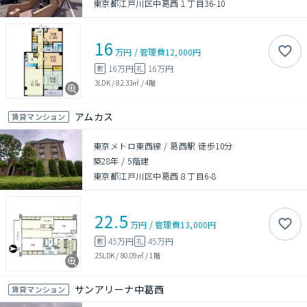
東京都江戸川区中葛西１丁目36-10
16
万円
/
管理費
12,000円
16万円
16万円
敷
礼
3LDK
/
82.33㎡
/
4階
アムカス
賃貸マンション
東京メトロ東西線 / 葛西駅 徒歩10分
築28年
/
5階建
東京都江戸川区中葛西８丁目6-8
22.5
万円
/
管理費
13,000円
45万円
45万円
敷
礼
2SLDK
/
80.09㎡
/
1階
サンアリーナ中葛西
賃貸マンション