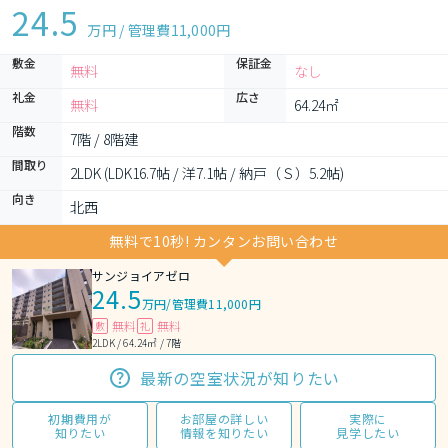
24.5
万円 / 管理費
11,000円
敷金
保証金
無料
なし
礼金
広さ
無料
64.24㎡
階数
7階 / 8階建
間取り
2LDK (LDK16.7帖 / 洋7.1帖 / 納戸（Ｓ）5.2帖)
向き
北西
無料で10秒! カンタンお問い合わせ
サンジョイアゼロ
24.5
万円
/
管理費11,000円
無料
無料
敷
礼
2LDK / 64.24㎡ / 7階
最新の空室状況が知りたい
初期費用が
お部屋の詳しい
実際に
知りたい
情報を知りたい
見学したい