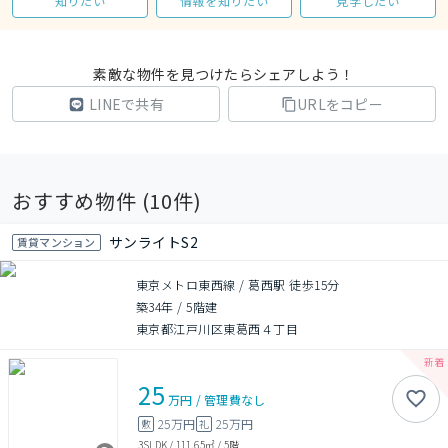
知りたい
情報を知りたい
見学したい
素敵な物件を見つけたらシェアしよう！
LINEで共有
URLをコピー
おすすめ物件 (
10
件)
サンライトS2
賃貸マンション
東京メトロ東西線 / 葛西駅 徒歩15分
築34年
/
5階建
東京都江戸川区東葛西４丁目
25
万円
/
管理費
なし
25万円
25万円
敷
礼
3SLDK
/
111.65㎡
/
5階