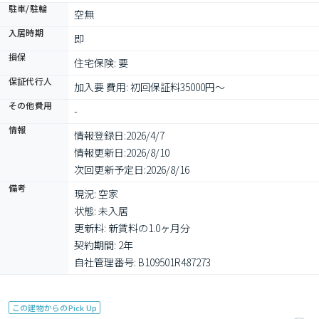
駐車/駐輪
空無
入居時期
即
損保
住宅保険: 要
保証代行人
加入要 費用: 初回保証料35000円～
その他費用
-
情報
情報登録日:
2026/4/7
情報更新日:
2026/8/10
次回更新予定日:
2026/8/16
備考
現況: 空家

状態: 未入居

更新料: 新賃料の1.0ヶ月分

契約期間: 2年

自社管理番号: B109501R487273
この建物からのPick Up