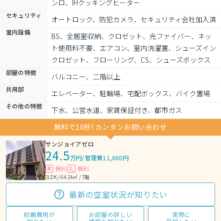
ンロ、IHクッキングヒーター
セキュリティ
オートロック、防犯カメラ、セキュリティ会社加入済
室内設備
BS、全居室収納、クロゼット、光ファイバー、ネッ
ト使用料不要、エアコン、室内洗濯置、シューズイン
クロゼット、フローリング、CS、シューズボックス
部屋の特徴
バルコニー、二階以上
共用部
エレベーター、駐輪場、宅配ボックス、バイク置場
その他の特徴
下水、公営水道、家賃保証付き、都市ガス
無料で10秒! カンタンお問い合わせ
サンジョイアゼロ
24.5
万円
/
管理費11,000円
無料
無料
敷
礼
2LDK / 64.24㎡ / 7階
最新の空室状況が知りたい
初期費用が
お部屋の詳しい
実際に