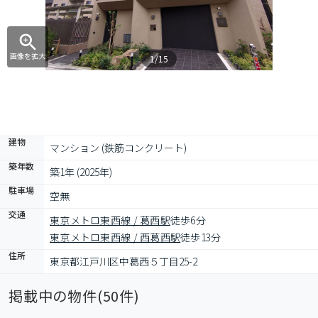
画像を拡大
1/15
建物
マンション (鉄筋コンクリート)
築年数
築1年 (2025年)
駐車場
空無
交通
東京メトロ東西線 / 葛西駅
徒歩6分
東京メトロ東西線 / 西葛西駅
徒歩13分
住所
東京都江戸川区中葛西５丁目25-2
掲載中の物件(
50
件)