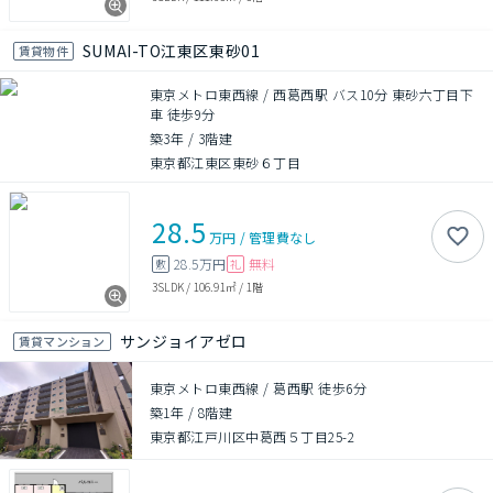
SUMAI-TO江東区東砂01
賃貸物件
東京メトロ東西線 / 西葛西駅 バス10分 東砂六丁目下
車 徒歩9分
築3年
/
3階建
東京都江東区東砂６丁目
28.5
万円
/
管理費
なし
28.5万円
無料
敷
礼
3SLDK
/
106.91㎡
/
1階
サンジョイアゼロ
賃貸マンション
東京メトロ東西線 / 葛西駅 徒歩6分
築1年
/
8階建
東京都江戸川区中葛西５丁目25-2