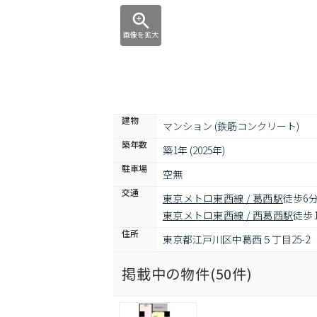
画像を拡大
建物
マンション (鉄筋コンクリート)
築年数
築1年 (2025年)
駐車場
空無
交通
東京メトロ東西線 / 葛西駅
徒歩6
東京メトロ東西線 / 西葛西駅
徒歩
住所
東京都江戸川区中葛西５丁目25-2
掲載中の物件(
50
件)