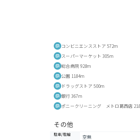
コンビニエンスストア 572m
スーパーマーケット 305m
総合病院 928m
公園 1184m
ドラッグストア 500m
銀行 367m
ポニークリーニング メトロ葛西店 21
その他
駐車/駐輪
空無