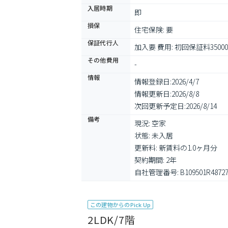
入居時期
即
損保
住宅保険: 要
保証代行人
加入要 費用: 初回保証料3500
その他費用
-
情報
情報登録日:
2026/4/7
情報更新日:
2026/8/8
次回更新予定日:
2026/8/14
備考
現況: 空家

状態: 未入居

更新料: 新賃料の1.0ヶ月分

契約期間: 2年

自社管理番号: B109501R48727
この建物からのPick Up
2LDK/7階