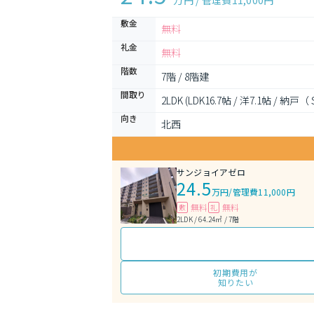
万円 / 管理費
11,000円
敷金
無料
礼金
無料
階数
7階 / 8階建
間取り
2LDK (LDK16.7帖 / 洋7.1帖 / 納戸
向き
北西
サンジョイアゼロ
24.5
万円
/
管理費11,000円
無料
無料
敷
礼
2LDK / 64.24㎡ / 7階
初期費用が
知りたい