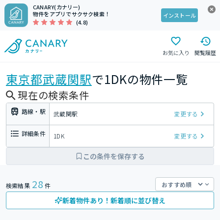
CANARY(カナリー)
物件をアプリでサクサク検索！
インストール
(4.8)
お気に入り
閲覧履歴
東京都
武蔵関駅
で1DKの物件一覧
現在の検索条件
路線・駅
武蔵関駅
変更する
詳細条件
1DK
変更する
この条件を保存する
28
検索結果
件
新着物件あり！新着順に並び替え