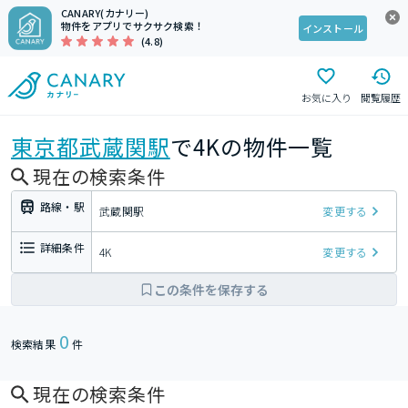
CANARY(カナリー)
物件をアプリでサクサク検索！
インストール
(4.8)
お気に入り
閲覧履歴
東京都
武蔵関駅
で4Kの物件一覧
現在の検索条件
路線・駅
武蔵関駅
変更する
詳細条件
4K
変更する
この条件を保存する
0
検索結果
件
現在の検索条件