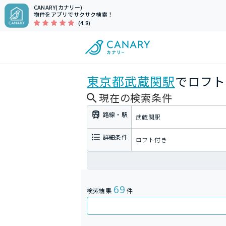
CANARY(カナリー)
物件をアプリでサクサク検索！
(4.8)
東京都
武蔵関駅
でロフト
現在の検索条件
路線・駅
武蔵関駅
詳細条件
ロフト付き
69
検索結果
件