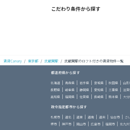
こだわり条件から探す
賃貸Canary
/
東京都
/
武蔵関駅
/
武蔵関駅のロフト付きの賃貸物件一覧
都道府県から探す
北海道
青森県
岩手県
宮城県
秋田県
山形
長野県
岐阜県
静岡県
愛知県
三重県
滋賀
高知県
福岡県
佐賀県
長崎県
熊本県
大分
政令指定都市から探す
札幌市
道北
道東
道南
道央
仙台市
さ
堺市
神戸市
岡山市
広島市
福岡市
北九州