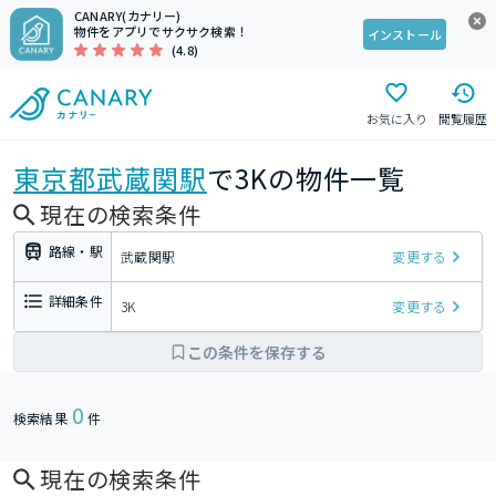
CANARY(カナリー)
物件をアプリでサクサク検索！
インストール
(4.8)
お気に入り
閲覧履歴
東京都
武蔵関駅
で3Kの物件一覧
現在の検索条件
路線・駅
武蔵関駅
変更する
詳細条件
3K
変更する
この条件を保存する
0
検索結果
件
現在の検索条件