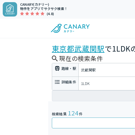
CANARY(カナリー)
物件をアプリでサクサク検索！
(4.8)
東京都
武蔵関駅
で1LD
現在の検索条件
路線・駅
武蔵関駅
詳細条件
1LDK
124
検索結果
件