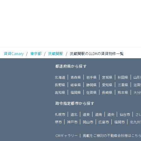
賃貸Canary
/
東京都
/
武蔵関駅
/
武蔵関駅の1LDKの賃貸物件一覧
都道府県から探す
北海道
青森県
岩手県
宮城県
秋田県
山形
長野県
岐阜県
静岡県
愛知県
三重県
滋賀
高知県
福岡県
佐賀県
長崎県
熊本県
大分
政令指定都市から探す
札幌市
道北
道東
道南
道央
仙台市
さ
堺市
神戸市
岡山市
広島市
福岡市
北九州
CMギャラリー
掲載をご検討の不動産会社様はこち