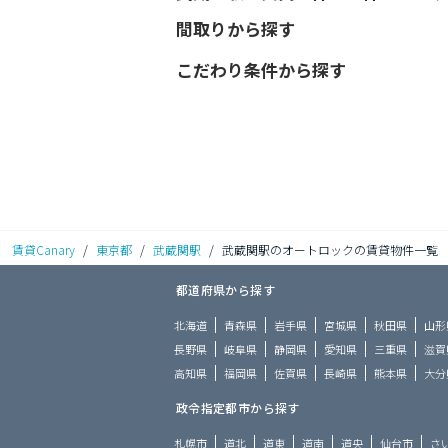
間取りから探す
こだわり条件から探す
賃貸Canary
/
東京都
/
武蔵関駅
/
武蔵関駅のオートロックの賃貸物件一覧
都道府県から探す
北海道
青森県
岩手県
宮城県
秋田県
山形
長野県
岐阜県
静岡県
愛知県
三重県
滋賀
高知県
福岡県
佐賀県
長崎県
熊本県
大分
政令指定都市から探す
札幌市
道北
道東
道南
道央
仙台市
さ