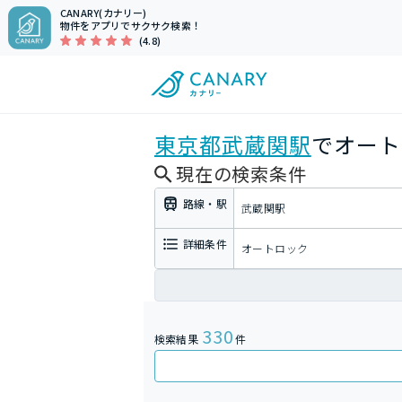
CANARY(カナリー)
物件をアプリでサクサク検索！
(4.8)
東京都
武蔵関駅
でオート
現在の検索条件
路線・駅
武蔵関駅
詳細条件
オートロック
330
検索結果
件