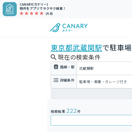
CANARY(カナリー)
物件をアプリでサクサク検索！
(4.8)
東京都
武蔵関駅
で駐車場
現在の検索条件
路線・駅
武蔵関駅
詳細条件
駐車場・車庫・ガレージ付き
222
検索結果
件