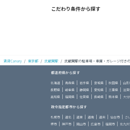
こだわり条件から探す
賃貸Canary
/
東京都
/
武蔵関駅
/
武蔵関駅の駐車場・車庫・ガレージ付き
都道府県から探す
北海道
青森県
岩手県
宮城県
秋田県
山形
長野県
岐阜県
静岡県
愛知県
三重県
滋賀
高知県
福岡県
佐賀県
長崎県
熊本県
大分
政令指定都市から探す
札幌市
道北
道東
道南
道央
仙台市
さ
堺市
神戸市
岡山市
広島市
福岡市
北九州