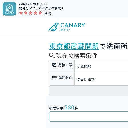
CANARY(カナリー)
物件をアプリでサクサク検索！
(4.8)
東京都
武蔵関駅
で洗面所
現在の検索条件
路線・駅
武蔵関駅
詳細条件
洗面所独立
380
検索結果
件