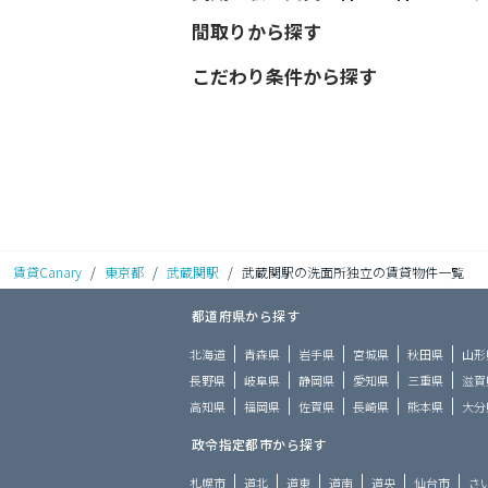
間取りから探す
こだわり条件から探す
賃貸Canary
/
東京都
/
武蔵関駅
/
武蔵関駅の洗面所独立の賃貸物件一覧
都道府県から探す
北海道
青森県
岩手県
宮城県
秋田県
山形
長野県
岐阜県
静岡県
愛知県
三重県
滋賀
高知県
福岡県
佐賀県
長崎県
熊本県
大分
政令指定都市から探す
札幌市
道北
道東
道南
道央
仙台市
さ