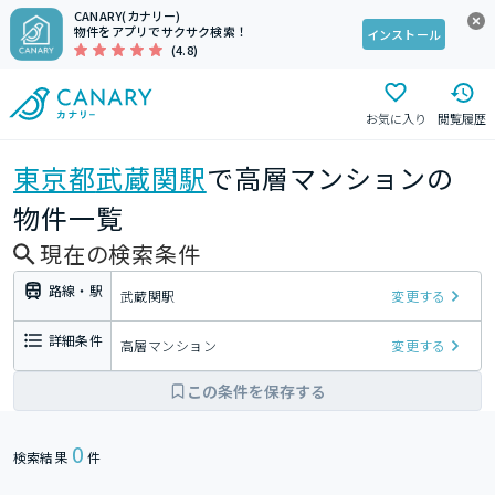
CANARY(カナリー)
物件をアプリでサクサク検索！
インストール
(4.8)
お気に入り
閲覧履歴
東京都
武蔵関駅
で高層マンションの
物件一覧
現在の検索条件
路線・駅
武蔵関駅
変更する
詳細条件
高層マンション
変更する
この条件を保存する
0
検索結果
件