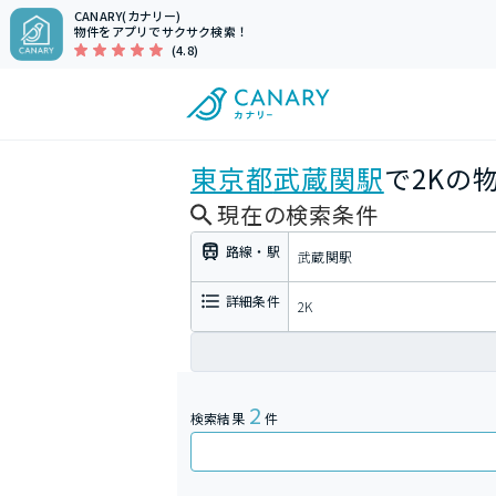
CANARY(カナリー)
物件をアプリでサクサク検索！
(4.8)
東京都
武蔵関駅
で2Kの
現在の検索条件
路線・駅
武蔵関駅
詳細条件
2K
2
検索結果
件