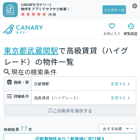
CANARY(カナリー)
物件をアプリでサクサク検索！
インストール
(4.8)
お気に入り
閲覧履歴
東京都
武蔵関駅
で高級賃貸（ハイグ
レード）の物件一覧
現在の検索条件
路線・駅
武蔵関駅
変更する
詳細条件
高級賃貸（ハイグレード）
変更する
この条件を保存する
77
検索結果
件
新着物件あり！新着順に並び替え