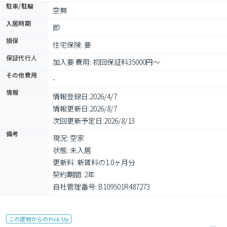
駐車/駐輪
空無
入居時期
即
損保
住宅保険: 要
保証代行人
加入要 費用: 初回保証料35000円～
その他費用
-
情報
情報登録日:
2026/4/7
情報更新日:
2026/8/7
次回更新予定日:
2026/8/13
備考
現況: 空家

状態: 未入居

更新料: 新賃料の1.0ヶ月分

契約期間: 2年

自社管理番号: B109501R487273
この建物からのPick Up