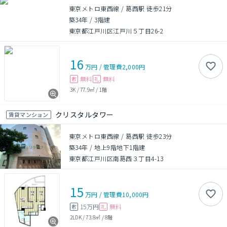
東京メトロ東西線 / 葛西駅 徒歩21分
築34年
/
3階建
東京都江戸川区江戸川５丁目26-2
16
万円
/
管理費
2,000円
無料
無料
敷
礼
3K
/
77.9㎡
/
1階
クリスタルタワー
賃貸マンション
東京メトロ東西線 / 葛西駅 徒歩23分
築34年
/
地上9階地下1階建
東京都江戸川区南葛西３丁目4-13
15
万円
/
管理費
10,000円
15万円
無料
敷
礼
2LDK
/
73.8㎡
/
8階