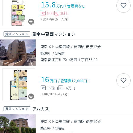
15.8
万円
/
管理費
なし
無料
無料
敷
礼
4SDK
/
86.66㎡
/
1階
愛幸中葛西マンション
賃貸マンション
東京メトロ東西線 / 葛西駅 徒歩12分
築30年
/
5階建
東京都江戸川区中葛西１丁目36-10
16
万円
/
管理費
12,000円
16万円
16万円
敷
礼
3LDK
/
82.33㎡
/
4階
アムカス
賃貸マンション
東京メトロ東西線 / 葛西駅 徒歩10分
築28年
/
5階建