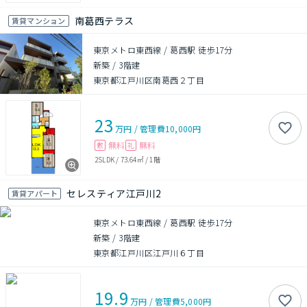
南葛西テラス
賃貸マンション
東京メトロ東西線 / 葛西駅 徒歩17分
新築
/
3階建
東京都江戸川区南葛西２丁目
23
万円
/
管理費
10,000円
無料
無料
敷
礼
2SLDK
/
73.64㎡
/
1階
セレスティア江戸川2
賃貸アパート
東京メトロ東西線 / 葛西駅 徒歩17分
新築
/
3階建
東京都江戸川区江戸川６丁目
19.9
万円
/
管理費
5,000円