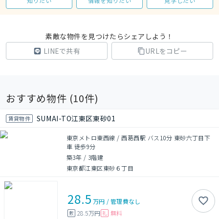
知りたい
情報を知りたい
見学したい
素敵な物件を見つけたらシェアしよう！
LINEで共有
URLをコピー
おすすめ物件 (
10
件)
SUMAI-TO江東区東砂01
賃貸物件
東京メトロ東西線 / 西葛西駅 バス10分 東砂六丁目下
車 徒歩9分
築3年
/
3階建
東京都江東区東砂６丁目
28.5
万円
/
管理費
なし
28.5万円
無料
敷
礼