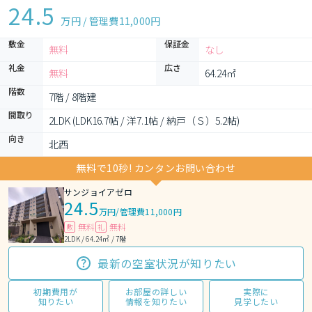
24.5
万円 / 管理費
11,000円
敷金
保証金
無料
なし
礼金
広さ
無料
64.24㎡
階数
7階 / 8階建
間取り
2LDK (LDK16.7帖 / 洋7.1帖 / 納戸（Ｓ）5.2帖)
向き
北西
無料で10秒! カンタンお問い合わせ
サンジョイアゼロ
24.5
万円
/
管理費11,000円
無料
無料
敷
礼
2LDK / 64.24㎡ / 7階
最新の空室状況が知りたい
初期費用が
お部屋の詳しい
実際に
知りたい
情報を知りたい
見学したい