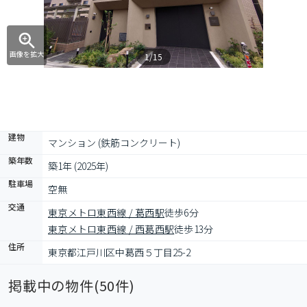
画像を拡大
1/15
建物
マンション (鉄筋コンクリート)
築年数
築1年 (2025年)
駐車場
空無
交通
東京メトロ東西線 / 葛西駅
徒歩6分
東京メトロ東西線 / 西葛西駅
徒歩13分
住所
東京都江戸川区中葛西５丁目25-2
掲載中の物件(
50
件)