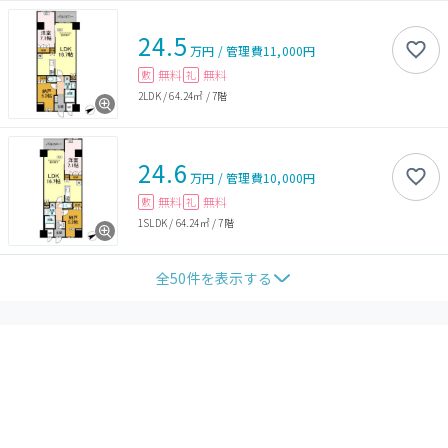
24.5
万円
/
管理費
11,000円
無料
無料
敷
礼
2LDK
/
64.24㎡
/
7階
24.6
万円
/
管理費
10,000円
無料
無料
敷
礼
1SLDK
/
64.24㎡
/
7階
全
50
件を表示する