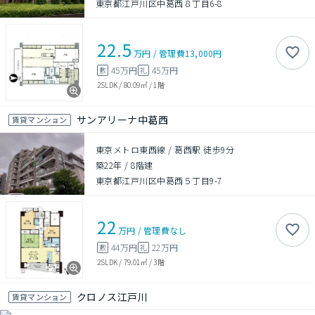
東京都江戸川区中葛西８丁目6-8
22.5
万円
/
管理費
13,000円
45万円
45万円
敷
礼
2SLDK
/
80.09㎡
/
1階
サンアリーナ中葛西
賃貸マンション
東京メトロ東西線 / 葛西駅 徒歩9分
築22年
/
8階建
東京都江戸川区中葛西５丁目9-7
22
万円
/
管理費
なし
44万円
22万円
敷
礼
2SLDK
/
79.01㎡
/
3階
クロノス江戸川
賃貸マンション