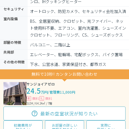
ンロ、IHクッキングヒーター
セキュリティ
オートロック、防犯カメラ、セキュリティ会社加入済
室内設備
BS、全居室収納、クロゼット、光ファイバー、ネッ
ト使用料不要、エアコン、室内洗濯置、シューズイン
クロゼット、フローリング、CS、シューズボックス
部屋の特徴
バルコニー、二階以上
共用部
エレベーター、駐輪場、宅配ボックス、バイク置場
その他の特徴
下水、公営水道、家賃保証付き、都市ガス
無料で10秒! カンタンお問い合わせ
サンジョイアゼロ
24.5
万円
/
管理費11,000円
無料
無料
敷
礼
2LDK / 64.24㎡ / 7階
最新の空室状況が知りたい
初期費用が
お部屋の詳しい
実際に