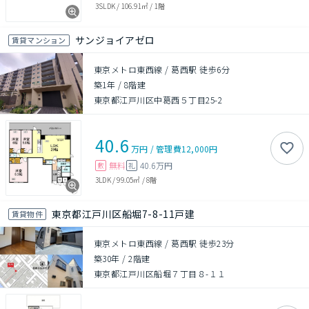
3SLDK
/
106.91㎡
/
1階
サンジョイアゼロ
賃貸マンション
東京メトロ東西線 / 葛西駅 徒歩6分
築1年
/
8階建
東京都江戸川区中葛西５丁目25-2
40.6
万円
/
管理費
12,000円
無料
40.6万円
敷
礼
3LDK
/
99.05㎡
/
8階
東京都江戸川区船堀7-8-11戸建
賃貸物件
東京メトロ東西線 / 葛西駅 徒歩23分
築30年
/
2階建
東京都江戸川区船堀７丁目８-１１