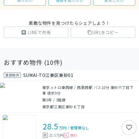
知りたい
情報を知りたい
見学したい
素敵な物件を見つけたらシェアしよう！
LINEで共有
URLをコピー
おすすめ物件 (
10
件)
SUMAI-TO江東区東砂01
賃貸物件
東京メトロ東西線 / 西葛西駅 バス10分 東砂六丁目下
車 徒歩9分
築3年
/
3階建
東京都江東区東砂６丁目
28.5
万円
/
管理費
なし
28.5万円
無料
敷
礼