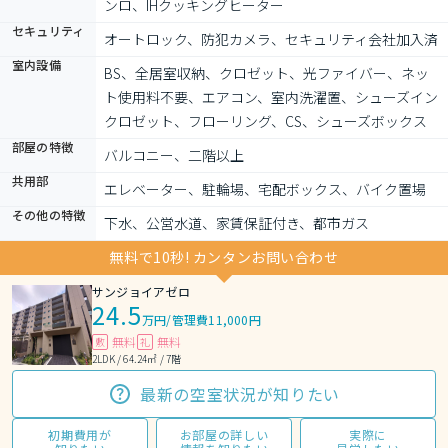
ンロ、IHクッキングヒーター
セキュリティ
オートロック、防犯カメラ、セキュリティ会社加入済
室内設備
BS、全居室収納、クロゼット、光ファイバー、ネッ
ト使用料不要、エアコン、室内洗濯置、シューズイン
クロゼット、フローリング、CS、シューズボックス
部屋の特徴
バルコニー、二階以上
共用部
エレベーター、駐輪場、宅配ボックス、バイク置場
その他の特徴
下水、公営水道、家賃保証付き、都市ガス
無料で10秒! カンタンお問い合わせ
サンジョイアゼロ
24.5
万円
/
管理費11,000円
無料
無料
敷
礼
2LDK / 64.24㎡ / 7階
最新の空室状況が知りたい
初期費用が
お部屋の詳しい
実際に