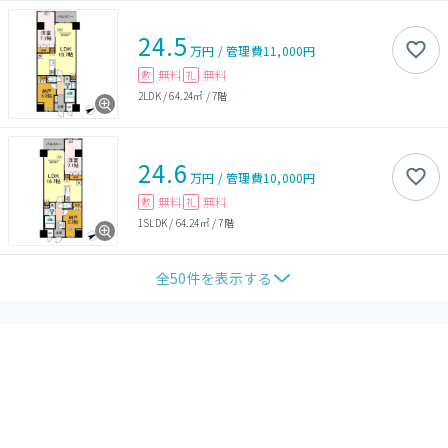
24.5
万円
/
管理費
11,000円
無料
無料
敷
礼
2LDK
/
64.24㎡
/
7階
24.6
万円
/
管理費
10,000円
無料
無料
敷
礼
1SLDK
/
64.24㎡
/
7階
全
50
件を表示する