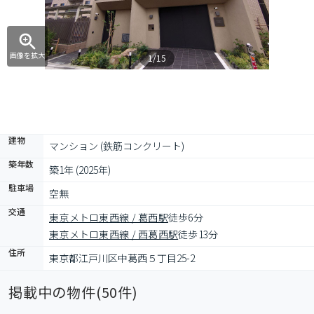
画像を拡大
1/15
建物
マンション (鉄筋コンクリート)
築年数
築1年 (2025年)
駐車場
空無
交通
東京メトロ東西線 / 葛西駅
徒歩6分
東京メトロ東西線 / 西葛西駅
徒歩13分
住所
東京都江戸川区中葛西５丁目25-2
掲載中の物件(
50
件)