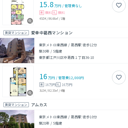
15.8
万円
/
管理費
なし
無料
無料
敷
礼
4SDK
/
86.66㎡
/
1階
愛幸中葛西マンション
賃貸マンション
東京メトロ東西線 / 葛西駅 徒歩12分
築30年
/
5階建
東京都江戸川区中葛西１丁目36-10
16
万円
/
管理費
12,000円
16万円
16万円
敷
礼
3LDK
/
82.33㎡
/
4階
アムカス
賃貸マンション
東京メトロ東西線 / 葛西駅 徒歩10分
築28年
/
5階建