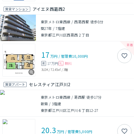
アイエヌ西葛西2
賃貸マンション
東京メトロ東西線 / 西葛西駅 徒歩8分
築27年
/
7階建
東京都江戸川区西葛西２丁目
17
万円
/
管理費
10,000円
17万円
無料
敷
礼
3LDK
/
72.45㎡
/
3階
セレスティア江戸川2
賃貸アパート
東京メトロ東西線 / 葛西駅 徒歩17分
新築
/
3階建
東京都江戸川区江戸川６丁目12-27
20.3
万円
/
管理費
5,000円