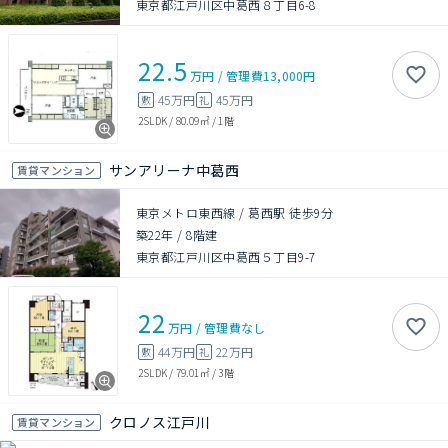
東京都江戸川区中葛西８丁目6-8
22.5
万円
/
管理費
13,000円
45万円
45万円
敷
礼
2SLDK
/
80.09㎡
/
1階
サンアリーナ中葛西
賃貸マンション
東京メトロ東西線 / 葛西駅 徒歩9分
築22年
/
8階建
東京都江戸川区中葛西５丁目9-7
22
万円
/
管理費
なし
44万円
22万円
敷
礼
2SLDK
/
79.01㎡
/
3階
クロノス江戸川
賃貸マンション