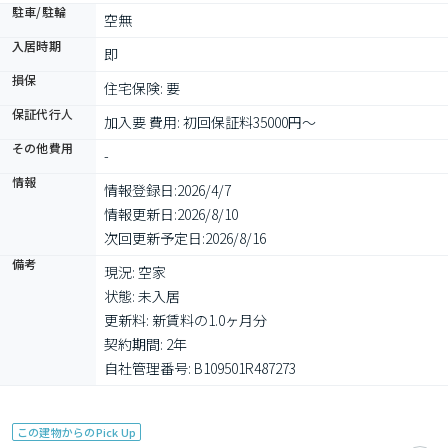
駐車/駐輪
空無
入居時期
即
損保
住宅保険: 要
保証代行人
加入要 費用: 初回保証料35000円～
その他費用
-
情報
情報登録日:
2026/4/7
情報更新日:
2026/8/10
次回更新予定日:
2026/8/16
備考
現況: 空家

状態: 未入居

更新料: 新賃料の1.0ヶ月分

契約期間: 2年

自社管理番号: B109501R487273
この建物からのPick Up