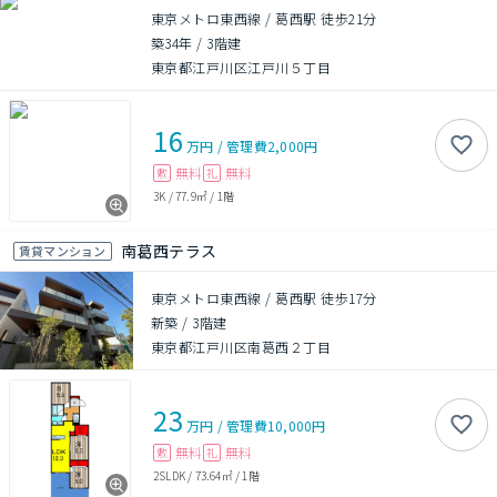
東京メトロ東西線 / 葛西駅 徒歩21分
築34年
/
3階建
東京都江戸川区江戸川５丁目
16
万円
/
管理費
2,000円
無料
無料
敷
礼
3K
/
77.9㎡
/
1階
南葛西テラス
賃貸マンション
東京メトロ東西線 / 葛西駅 徒歩17分
新築
/
3階建
東京都江戸川区南葛西２丁目
23
万円
/
管理費
10,000円
無料
無料
敷
礼
2SLDK
/
73.64㎡
/
1階