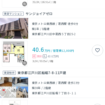
3SLDK
/
106.91㎡
/
1階
サンジョイアゼロ
賃貸マンション
東京メトロ東西線 / 葛西駅 徒歩6分
築1年
/
8階建
東京都江戸川区中葛西５丁目25-2
40.6
万円
/
管理費
12,000円
無料
40.6万円
敷
礼
3LDK
/
99.05㎡
/
8階
東京都江戸川区船堀7-8-11戸建
賃貸物件
東京メトロ東西線 / 葛西駅 徒歩23分
築30年
/
2階建
東京都江戸川区船堀７丁目８-１１