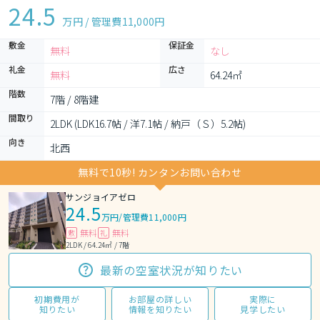
24.5
万円 / 管理費
11,000円
敷金
保証金
無料
なし
礼金
広さ
無料
64.24㎡
階数
7階 / 8階建
間取り
2LDK (LDK16.7帖 / 洋7.1帖 / 納戸（Ｓ）5.2帖)
向き
北西
無料で10秒! カンタンお問い合わせ
サンジョイアゼロ
24.5
万円
/
管理費11,000円
無料
無料
敷
礼
2LDK / 64.24㎡ / 7階
最新の空室状況が知りたい
初期費用が
お部屋の詳しい
実際に
知りたい
情報を知りたい
見学したい